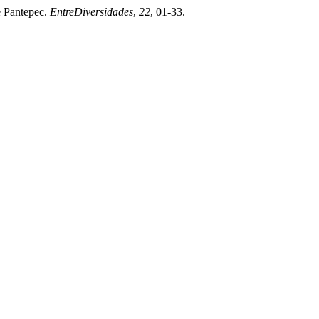
e Pantepec.
EntreDiversidades
,
22
, 01-33.