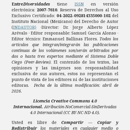
Entre
Diversidades
tiene
ISSN
en versión
electrónica:
2007-7610
.
Reserva de Derechos al Uso
Exclusivo Certificado:
04-2022-092814335000-102
del
Instituto Nacional (Mexicano) del Derecho de Autor
(
INDAUTOR)
·Director: Dr. Jorge Alberto López
Arévalo · Editor responsable: Samuel García Alonso ·
Editor técnico: Emmanuel Ballinas Flores.
Todos los
artículos que integran/integrarán las publicaciones
continuas de los volúmenes son/serán arbitrados por
dos o hasta tres expertos mediante el Sistema Doble
Ciego (Peer-Review).
El contenido de los textos, las
opiniones y las imágenes son responsabilidad
exclusiva de sus autores, estos no representan el
punto de vista de los editores ni de las instituciones
editoras.
Fecha de la última modificación: abril de
2026.
Licencia
Creative Commons 4.0
Internacional.
Atribución-NoComercial-SinDerivadas
4.0 Internacional
(CC BY-NC-ND 4.0).
Usted es libre de
Compartir
—
Copiar y
Redistribuir
los materiales en cualquier medio o