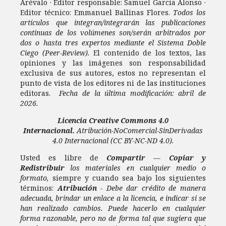
Arévalo · Editor responsable: Samuel García Alonso ·
Editor técnico: Emmanuel Ballinas Flores.
Todos los
artículos que integran/integrarán las publicaciones
continuas de los volúmenes son/serán arbitrados por
dos o hasta tres expertos mediante el Sistema Doble
Ciego (Peer-Review).
El contenido de los textos, las
opiniones y las imágenes son responsabilidad
exclusiva de sus autores, estos no representan el
punto de vista de los editores ni de las instituciones
editoras.
Fecha de la última modificación: abril de
2026.
Licencia
Creative Commons 4.0
Internacional.
Atribución-NoComercial-SinDerivadas
4.0 Internacional
(CC BY-NC-ND 4.0).
Usted es libre de
Compartir
—
Copiar y
Redistribuir
los materiales en cualquier medio o
formato,
siempre y cuando sea bajo los siguientes
términos:
Atribución
- Debe dar crédito de manera
adecuada, brindar un enlace a la licencia, e indicar si se
han realizado cambios. Puede hacerlo en cualquier
forma razonable, pero no de forma tal que sugiera que