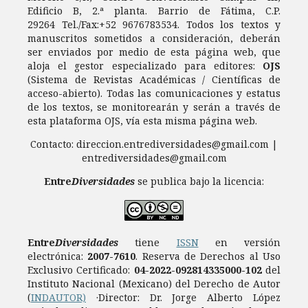
Edificio B, 2.ª planta. Barrio de Fátima, C.P.
29264 Tel./Fax:+52 9676783534. Todos los textos y
manuscritos sometidos a consideración, deberán
ser enviados por medio de esta página web, que
aloja el gestor especializado para editores:
OJS
(Sistema de Revistas Académicas / Científicas de
acceso-abierto). Todas las comunicaciones y estatus
de los textos, se monitorearán y serán a través de
esta plataforma OJS, vía esta misma página web.
Contacto: direccion.entrediversidades@gmail.com |
entrediversidades@gmail.com
Entre
Diversidades
se publica bajo la licencia:
Entre
Diversidades
tiene
ISSN
en versión
electrónica:
2007-7610
.
Reserva de Derechos al Uso
Exclusivo Certificado:
04-2022-092814335000-102
del
Instituto Nacional (Mexicano) del Derecho de Autor
(
INDAUTOR)
·Director: Dr. Jorge Alberto López