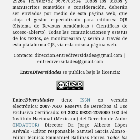
29264 Tel./Fax:+52 9676783534. Todos los textos y
manuscritos sometidos a consideración, deberán
ser enviados por medio de esta página web, que
aloja el gestor especializado para editores:
OJS
(Sistema de Revistas Académicas / Científicas de
acceso-abierto). Todas las comunicaciones y estatus
de los textos, se monitorearán y serán a través de
esta plataforma OJS, vía esta misma página web.
Contacto: direccion.entrediversidades@gmail.com |
entrediversidades@gmail.com
Entre
Diversidades
se publica bajo la licencia:
Entre
Diversidades
tiene
ISSN
en versión
electrónica:
2007-7610
.
Reserva de Derechos al Uso
Exclusivo Certificado:
04-2022-092814335000-102
del
Instituto Nacional (Mexicano) del Derecho de Autor
(
INDAUTOR)
·Director: Dr. Jorge Alberto López
Arévalo · Editor responsable: Samuel García Alonso ·
Editor técnico: Emmanuel Ballinas Flores.
Todos los