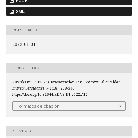
EPUB
XML
PUBLICADO
2022-01-31
CÓMO CITAR
Kawakami, E. (2022). Presentación Toru Shimizu, el outsider.
EntreDiversidades
,
9
(1(18), 298-300.
https://doi.org/10.31644/ED.V9.N1.2022.A12
Formatos de citación
NÚMERO