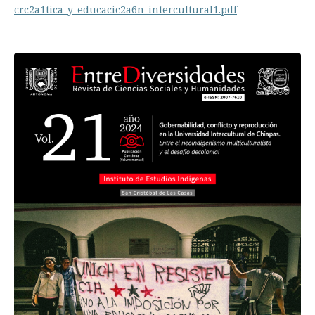
crc2a1tica-y-educacic2a6n-intercultural1.pdf