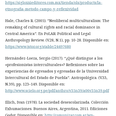
https://sigloxxieditores.com.mx/tienda/ols/products/la-
etnografia-metodo-campo-y-reflexividad
Hale, Charles R. (2005). ”Neoliberal multiculturalism: The
remaking of cultural rights and racial dominance in
Central America”. En PoLAR: Political and Legal
Anthropology Review. (V.28, N.1), pp. 10-28. Disponible en:
https://www.jstor.org/stable/24497680
Hernández-Loeza, Sergio (2017). “¿Qué distingue a los
«profesionistas interculturales»? Reflexiones sobre las
experiencias de egresados y egresadas de la Universidad
Intercultural del Estado de Puebla”. Antropológica. (V.33,
N.39), pp. 123–149. Disponible en:
http://www.scielo.org.pe/pdf/anthro/v35n39/a06v35n39.pdf
Illich, Ivan (1978). La sociedad desescolarizada. Colección
Exhumaciones. Buenos Aires, Argentina, 2011. Ediciones
Godot. Disponible en:
http://comunizar.com.ar/wp-