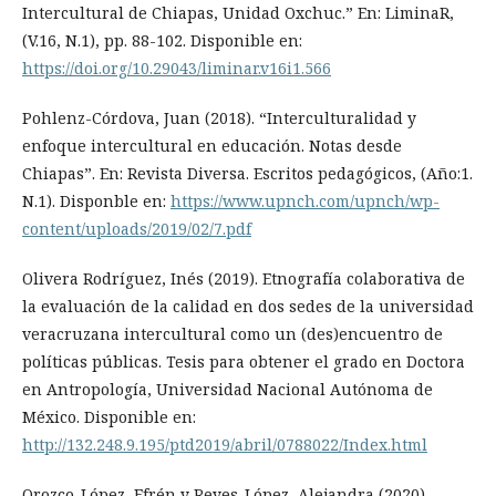
Intercultural de Chiapas, Unidad Oxchuc.” En: LiminaR,
(V.16, N.1), pp. 88-102. Disponible en:
https://doi.org/10.29043/liminar.v16i1.566
Pohlenz-Córdova, Juan (2018). “Interculturalidad y
enfoque intercultural en educación. Notas desde
Chiapas”. En: Revista Diversa. Escritos pedagógicos, (Año:1.
N.1). Disponble en:
https://www.upnch.com/upnch/wp-
content/uploads/2019/02/7.pdf
Olivera Rodríguez, Inés (2019). Etnografía colaborativa de
la evaluación de la calidad en dos sedes de la universidad
veracruzana intercultural como un (des)encuentro de
políticas públicas. Tesis para obtener el grado en Doctora
en Antropología, Universidad Nacional Autónoma de
México. Disponible en:
http://132.248.9.195/ptd2019/abril/0788022/Index.html
Orozco-López, Efrén y Reyes-López, Alejandra (2020).