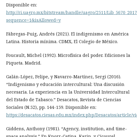
Disponible en:
http://ri.uagro.mx/bitstream/handle/uagro/2511/Lib_5670_2017
sequence=1&isAllowed=y
Fábregas-Puig, Andrés (2021). El indigenismo en América
Latina. Historia mínima. CDMX, El Colegio de México.
Foucault, Michel (1992). Microfísica del poder. Ediciones la
Piqueta. Madrid.
Galán-López, Felipe, y Navarro-Martínez, Sergi (2016).
“Indigenismo y educación intercultural: Una discusión
necesaria. La experiencia en la Universidad Intercultural
del Estado de Tabasco.” Desacatos, Revista de Ciencias
Sociales (N.52), pp. 144-159. Disponible en:
https://desacatos.ciesas.edu.mx/index.php/Desacatos/article/v
Giddens, Anthony (1981). “Agency, institution, and time-
space analysis.” En Knorr-Cetina, Karin, y Cicourel,