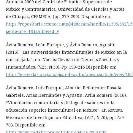
Anuario 2009 del Centro de Estudios Superiores de
México y Centroamérica. Universidad de Ciencias y Artes
de Chiapas, CESMECA, (pp. 279-299). Disponible en:
https://repositorio.cesmeca.mx/bitstream/handle/11595/562/1
sequence=1&isAllowed=y
Ávila Romero, León Enrique, y Ávila Romero, Agustín.
(2016). “Las universidades interculturales de México en la
encrucijada”, en: Nóesis: Revista de Ciencias Sociales y
Humanidades, (V.25, N.50). Pp. 199-215 Disponible en:
https://erevistas.uacj.mx/ojs/index.php/noesis/article/view/10
Ávila Romero, Luis Enrique, Alberto, Betancourt Posada,
Gabriela, Arias Hernández y Agustín, Ávila Romero (2016).
“Vinculación comunitaria y diálogo de saberes en la
educación superior intercultural en México”. En Revista
Mexicana de Investigación Educativa, (V.21, N.70), pp. 759-
783. Disponible en:
https://www.redalyc.org/pdf/140/14046162005.pdf