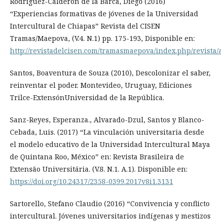
Rodríguez-Calderón de la Barca, Diego (2016)
“Experiencias formativas de jóvenes de la Universidad
Intercultural de Chiapas” Revista del CISEN
Tramas/Maepova, (V.4. N.1) pp. 175-193, Disponible en:
http://revistadelcisen.com/tramasmaepova/index.php/revista/a
Santos, Boaventura de Souza (2010), Descolonizar el saber,
reinventar el poder. Montevideo, Uruguay, Ediciones
Trilce-ExtensónUniversidad de la República.
Sanz-Reyes, Esperanza., Alvarado-Dzul, Santos y Blanco-
Cebada, Luis. (2017) “La vinculación universitaria desde
el modelo educativo de la Universidad Intercultural Maya
de Quintana Roo, México” en: Revista Brasileira de
Extensão Universitária. (V.8. N.1. A.1). Disponible en:
https://doi.org/10.24317/2358-0399.2017v8i1.3131
Sartorello, Stefano Claudio (2016) “Convivencia y conflicto
intercultural. Jóvenes universitarios indígenas y mestizos