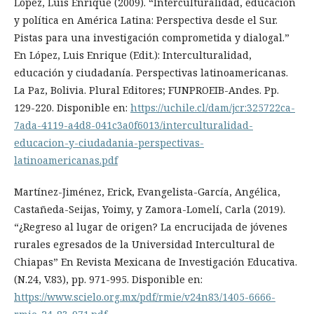
López, Luis Enrique (2009). “Interculturalidad, educación
y política en América Latina: Perspectiva desde el Sur.
Pistas para una investigación comprometida y dialogal.”
En López, Luis Enrique (Edit.): Interculturalidad,
educación y ciudadanía. Perspectivas latinoamericanas.
La Paz, Bolivia. Plural Editores; FUNPROEIB-Andes. Pp.
129-220. Disponible en:
https://uchile.cl/dam/jcr:325722ca-
7ada-4119-a4d8-041c3a0f6013/interculturalidad-
educacion-y-ciudadania-perspectivas-
latinoamericanas.pdf
Martínez-Jiménez, Erick, Evangelista-García, Angélica,
Castañeda-Seijas, Yoimy, y Zamora-Lomelí, Carla (2019).
“¿Regreso al lugar de origen? La encrucijada de jóvenes
rurales egresados de la Universidad Intercultural de
Chiapas” En Revista Mexicana de Investigación Educativa.
(N.24, V.83), pp. 971-995. Disponible en:
https://www.scielo.org.mx/pdf/rmie/v24n83/1405-6666-