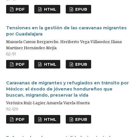
PDF
HTML
EPUB
Tensiones en la gestión de las caravanas migrantes
por Guadalajara
Manuela Camus Bergareche, Heriberto Vega-Villaseñor, Iliana
Martínez Hernández-Mejía
62-91
PDF
HTML
EPUB
Caravanas de migrantes y refugiados en tránsito por
México: el éxodo de jóvenes hondureños que
buscan, migrando, preservar la vida
Verónica Ruíz-Lagier, Amarela Varela-Huerta
92-129
PDF
HTML
EPUB