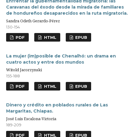
Enfrentar la gubernamentalidad migratoria: las
Caravanas del éxodo desde la mirada de familiares
de hondureños desaparecidos en la ruta migratoria.
Sandra Odeth Gerardo-Pérez
130-154
PDF
HTML
EPUB
La mujer (im)posible de Chenalhó: un drama en
cuatro actos y entre dos mundos
Witold Jacorzynski
155-188
PDF
HTML
EPUB
Dinero y crédito en poblados rurales de Las
Margaritas, Chiapas.
José Luis Escalona-Victoria
189-209
PDF
HTML
EPUB