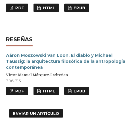
PDF
HTML
EPUB
RESEÑAS
Aäron Moszowski Van Loon. El diablo y Michael
Taussig: la arquitectura filosófica de la antropología
contemporánea
Víctor Manuel Márquez-Padreñan
306-315
PDF
HTML
EPUB
ENVIAR UN ARTÍCULO