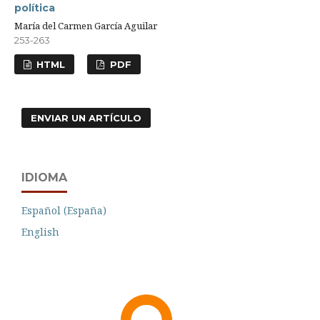
política
María del Carmen García Aguilar
253-263
HTML
PDF
ENVIAR UN ARTÍCULO
IDIOMA
Español (España)
English