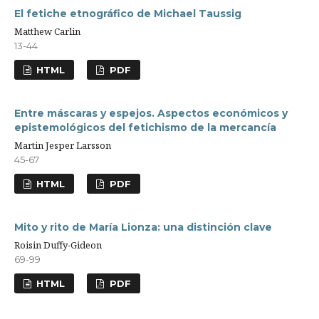
El fetiche etnográfico de Michael Taussig
Matthew Carlin
13-44
HTML
PDF
Entre máscaras y espejos. Aspectos económicos y
epistemológicos del fetichismo de la mercancía
Martin Jesper Larsson
45-67
HTML
PDF
Mito y rito de María Lionza: una distinción clave
Roisin Duffy-Gideon
69-99
HTML
PDF